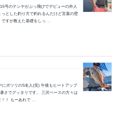
が15号のテンヤがぶっ飛びでデビューの外人
ょっとした釣り方で釣れるんだけど言葉の壁
) ですが教えた基礎をしっ …
中にポツリのS名人(笑) 午後もヒートアップ
fは暑さでグッタリです。 三沢ベースの方々は
！！ もーあれで …