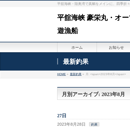
平舘海峡・陸奥湾で真鯛をメインに、四季折
平舘海峡 豪栄丸・オ
遊漁船
ホーム
お知らせ
最新釣果
HOME
»
最新釣果
»
月: <span>2023年8月</span>
月別アーカイブ: 2023年8月
27日
2023年8月28日
釣果