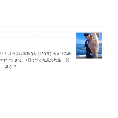
た祭り！ オラには関係ないけど(笑) あまりの暑
^_^;) さて、1日ですが無風の灼熱… 開
 暑さで …