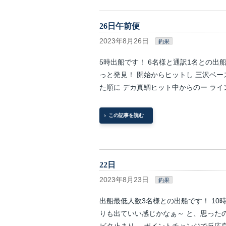
26日午前便
2023年8月26日
釣果
5時出船です！ 6名様と通訳1名との出
っと発見！ 開始からヒットし 三沢ベ
た順に デカ真鯛ヒット中からのー ライ
この記事を読む
22日
2023年8月23日
釣果
出船最低人数3名様との出船です！ 10
りも出ていい感じかなぁ～ と、思った
ビタ止まり。 ポイントチャンジで反応