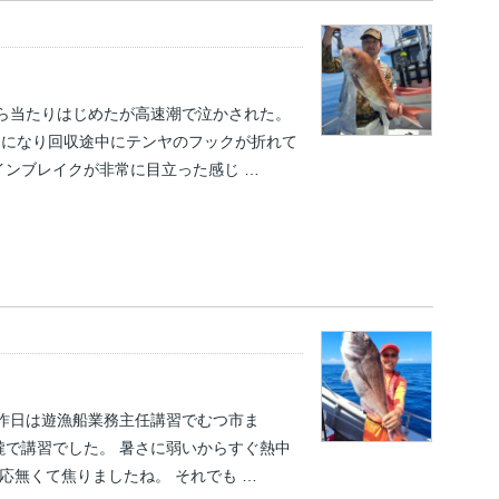
から当たりはじめたが高速潮で泣かされた。
りになり回収途中にテンヤのフックが折れて
インブレイクが非常に目立った感じ …
 昨日は遊漁船業務主任講習でむつ市ま
朧で講習でした。 暑さに弱いからすぐ熱中
反応無くて焦りましたね。 それでも …