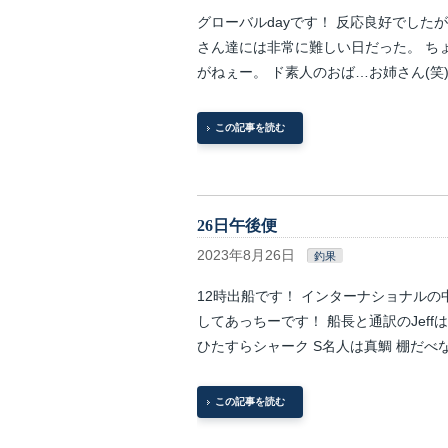
グローバルdayです！ 反応良好でした
さん達には非常に難しい日だった。 ち
がねぇー。 ド素人のおば…お姉さん(笑
この記事を読む
26日午後便
2023年8月26日
釣果
12時出船です！ インターナショナルの
してあっちーです！ 船長と通訳のJef
ひたすらシャーク S名人は真鯛 棚だべな
この記事を読む