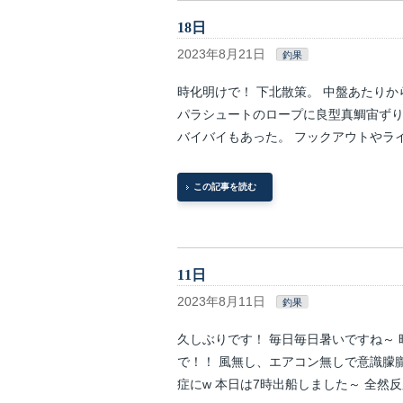
18日
2023年8月21日
釣果
時化明けで！ 下北散策。 中盤あたり
パラシュートのロープに良型真鯛宙ず
バイバイもあった。 フックアウトやラ
この記事を読む
11日
2023年8月11日
釣果
久しぶりです！ 毎日毎日暑いですね～
で！！ 風無し、エアコン無しで意識朦
症にw 本日は7時出船しました～ 全然