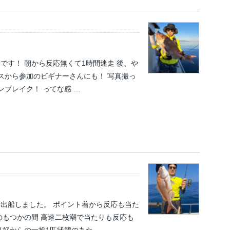
船です！ 朝から反応無くて1時間迷走 後、や
ースから参加のビギナーさんにも！ 写真撮っ
ンブレイク！ ってな感 …
時出船しました。 ポイント着から反応も当た
のもつかの間 高速二枚潮で当たりも反応も
良好からの一投1匹状態のあた …