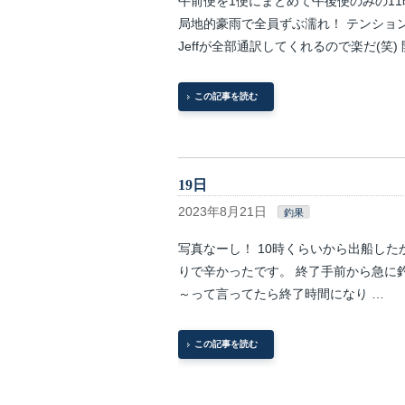
午前便を1便にまとめて午後便のみの11時
局地的豪雨で全員ずぶ濡れ！ テンショ
Jeffが全部通訳してくれるので楽だ(笑)
この記事を読む
19日
2023年8月21日
釣果
写真なーし！ 10時くらいから出船した
りで辛かったです。 終了手前から急に
～って言ってたら終了時間になり …
この記事を読む