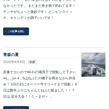
なかったです。 まだまだ巻き物で釣れてます！
テンヤがちょっと微妙です！ ビンビンスイッ
チ、キャンディが調子いいです！
この記事を読む
青森の夏
2025年8月8日
釣果
容量デカいのでWi-Fiの環境下で閲覧して下さい
m(_ _)m 4、5はねぶたの囃子を聞きながら外呑
み！ 5日の日にオーツー号マリーナまで回航！ 6
日は数年ぶりにちゃんとねぶた観ました！！ 7
日は 花火大会！！た～まや～ …