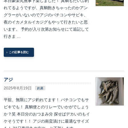
本日豪栄丸無事下架しました！ 真鯛もだいぶ釣
れてるようですが、真鯛飽きちゃったのかアン
グラーがいないのでアジのバチコンやサビキ、
夜のイカメタルイカジグもやって行きたいと思
います。 予約が入り次第お知らせにて追記して
行きま …
この記事を読む
アジ
2025年8月19日
釣果
平舘、無限にアジ釣れてます！ バチコンでもサ
ビキでも！ 真鯛便とのリレーでいかがでしょう
か？笑 本日分のおつまみ分 探せばデカいのもイ
ケそうです！！ アジの南蛮漬けに最適なサイズ