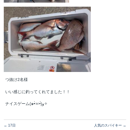
つ抜け2名様
いい感じに釣ってくれてました！！
ナイスゲーム(๑•̀ㅂ•́)و✧
←
17日
人気のスパイキー
→