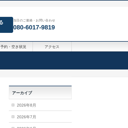
当日のご連絡・お問い合わせ
る
080-6017-9819
予約・空き状況
アクセス
アーカイブ
2026年8月
2026年7月