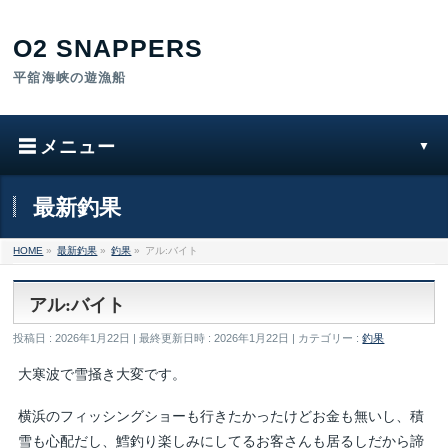
最新釣果
HOME
»
最新釣果
»
釣果
»
アル:バイト
アル:バイト
投稿日 : 2026年1月22日
最終更新日時 : 2026年1月22日
カテゴリー :
釣果
大寒波で雪掻き大変です。
横浜のフィッシングショーも行きたかったけどお金も無いし、積
雪も心配だし、鱈釣り楽しみにしてるお客さんも居るしだから諦