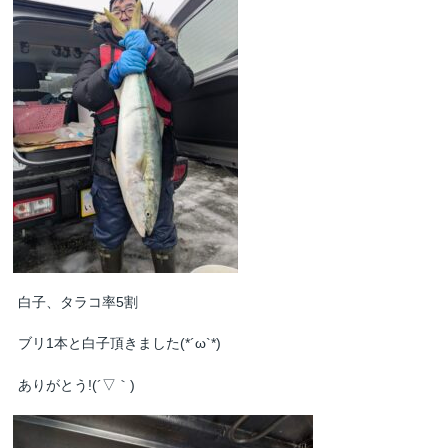
白子、タラコ率5割
ブリ1本と白子頂きました(*´ω`*)
ありがとう!(´▽｀)