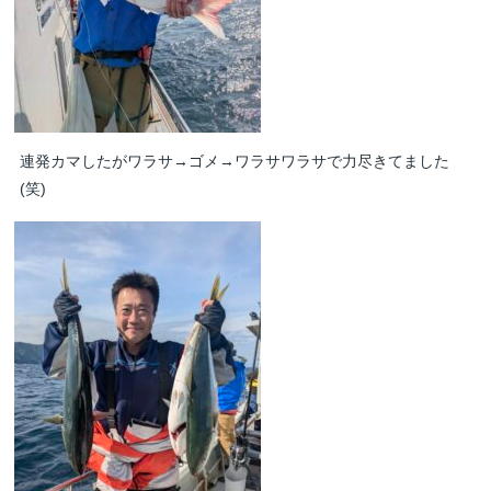
連発カマしたがワラサ→ゴメ→ワラサワラサで力尽きてました
(笑)