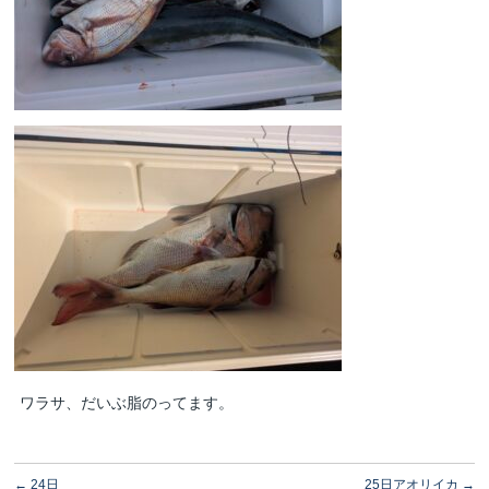
ワラサ、だいぶ脂のってます。
←
24日
25日アオリイカ
→