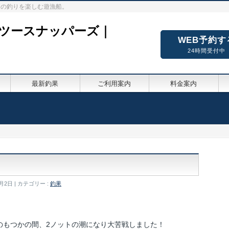
々の釣りを楽しむ遊漁船。
ーツースナッパーズ｜
WEB予約す
24時間受付中
最新釣果
ご利用案内
料金案内
0月2日
カテゴリー :
釣果
のもつかの間、2ノットの潮になり大苦戦しました！