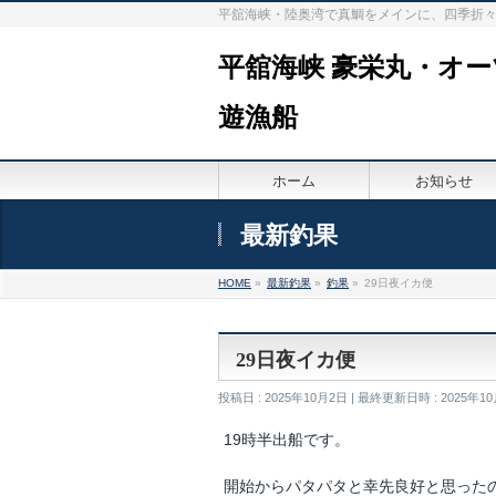
平舘海峡・陸奥湾で真鯛をメインに、四季折
平舘海峡 豪栄丸・オ
遊漁船
ホーム
お知らせ
最新釣果
HOME
»
最新釣果
»
釣果
»
29日夜イカ便
29日夜イカ便
投稿日 : 2025年10月2日
最終更新日時 : 2025年1
19時半出船です。
開始からパタパタと幸先良好と思った