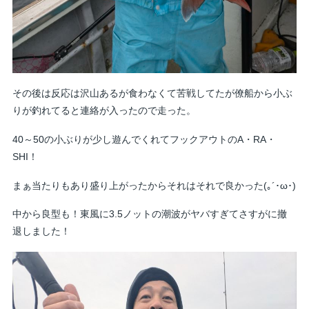
その後は反応は沢山あるが食わなくて苦戦してたが僚船から小ぶ
りが釣れてると連絡が入ったので走った。
40～50の小ぶりが少し遊んでくれてフックアウトのA・RA・
SHI！
まぁ当たりもあり盛り上がったからそれはそれで良かった(｡´･ω･)
中から良型も！東風に3.5ノットの潮波がヤバすぎてさすがに撤
退しました！