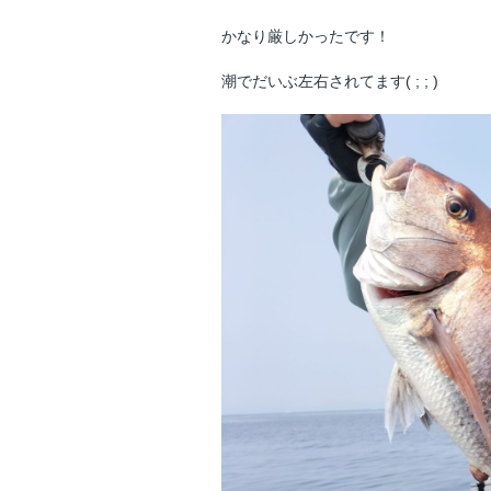
かなり厳しかったです！
潮でだいぶ左右されてます( ; ; )