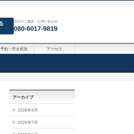
当日のご連絡・お問い合わせ
る
080-6017-9819
予約・空き状況
アクセス
アーカイブ
2026年8月
2026年7月