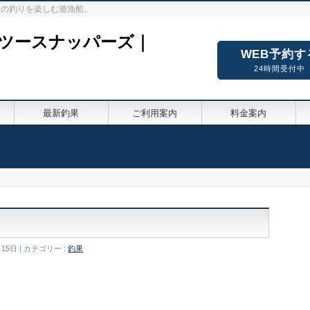
々の釣りを楽しむ遊漁船。
ーツースナッパーズ｜
WEB予約す
24時間受付中
最新釣果
ご利用案内
料金案内
月15日
カテゴリー :
釣果