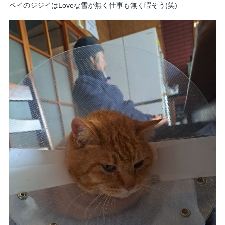
ベイのジジイはLoveな雪が無く仕事も無く暇そう(笑)