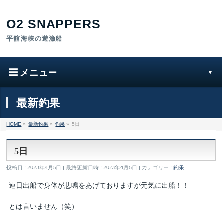
最新釣果
HOME
»
最新釣果
»
釣果
»
5日
5日
投稿日 : 2023年4月5日
最終更新日時 : 2023年4月5日
カテゴリー :
釣果
連日出船で身体が悲鳴をあげておりますが元気に出船！！
とは言いません（笑）