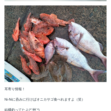
耳寄り情報！
Ni-Niに呑みに行けばオニカサゴ食べれますよ（笑）
結構釣ってたよ(*´艸`*)