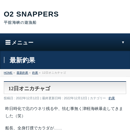
最新釣果
HOME
»
最新釣果
»
釣果
»
12日オニカチャゴ
12日オニカチャゴ
投稿日 : 2022年12月12日
最終更新日時 : 2022年12月12日
カテゴリー :
釣果
昨日時化で北のウネリ残る中、怯む事無く津軽海峡暴走してきま
した（笑）
船長、全身打撲でカラダが……