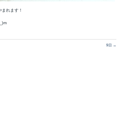
やまれます！
)m
9日
→