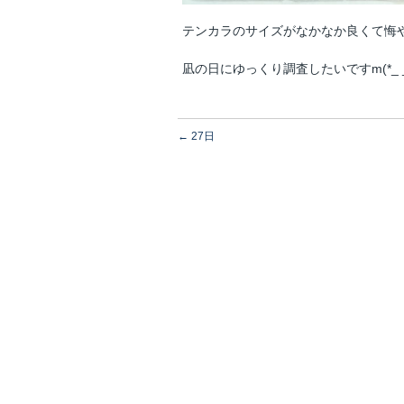
テンカラのサイズがなかなか良くて悔
凪の日にゆっくり調査したいですm(*_ _
←
27日