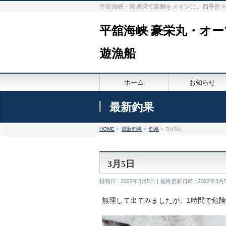
平舘海峡・陸奥湾で真鯛をメインに、四季折
平舘海峡 豪栄丸・オ
遊漁船
ホーム
お知らせ
最新釣果
HOME
»
最新釣果
»
釣果
»
3月5日
3月5日
投稿日 : 2022年3月5日
最終更新日時 : 2022年3月
無理して出てみましたが、1時間で危