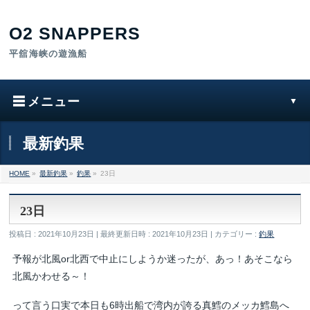
最新釣果
HOME
»
最新釣果
»
釣果
»
23日
23日
投稿日 : 2021年10月23日
最終更新日時 : 2021年10月23日
カテゴリー :
釣果
予報が北風or北西で中止にしようか迷ったが、あっ！あそこなら
北風かわせる～！
って言う口実で本日も6時出船で湾内が誇る真鱈のメッカ鱈島へ