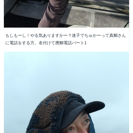
もしもーし！やる気ありますかー？迷子でちゅかーって真鯛さん
に電話をする方。名付けて携鯛電話パート1