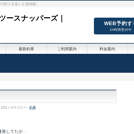
々の釣りを楽しむ遊漁船。
ーツースナッパーズ｜
WEB予約す
24時間受付中
最新釣果
ご利用案内
料金案内
月12日
カテゴリー :
釣果
連発してたが…