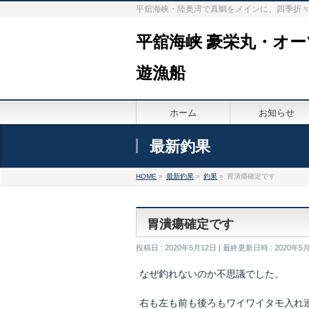
平舘海峡・陸奥湾で真鯛をメインに、四季折
平舘海峡 豪栄丸・オ
遊漁船
ホーム
お知らせ
最新釣果
HOME
»
最新釣果
»
釣果
»
胃潰瘍確定です
胃潰瘍確定です
投稿日 : 2020年5月12日
最終更新日時 : 2020年5
なぜ釣れないのか不思議でした。
右も左も前も後ろもワイワイタモ入れ