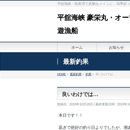
平舘海峡・陸奥湾で真鯛をメインに、四季折
平舘海峡 豪栄丸・オ
遊漁船
ホーム
お知らせ
最新釣果
HOME
»
最新釣果
»
釣果
»
良いわけでは…
良いわけでは…
投稿日 : 2019年10月18日
最終更新日時 : 2019年1
本日です！！
凪ぎで絶好の釣り日よりでしたが、潮