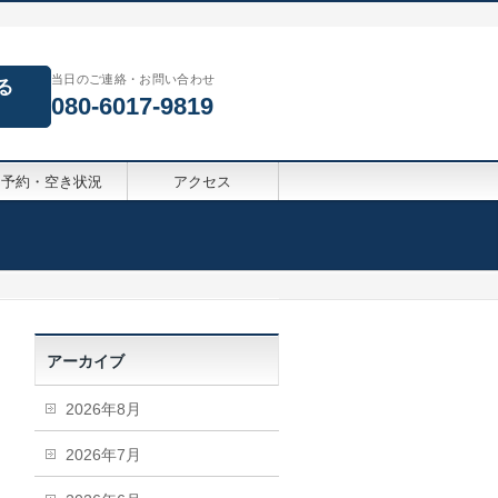
当日のご連絡・お問い合わせ
る
080-6017-9819
予約・空き状況
アクセス
アーカイブ
2026年8月
2026年7月