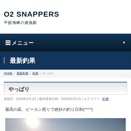
最新釣果
HOME
»
最新釣果
»
釣果
»
やっぱり
やっぱり
投稿日 : 2020年6月1日
最終更新日時 : 2020年6月1日
カテゴリー :
釣果
最高の凪、ピーカン照りで絶好の釣り日和(*^^*)