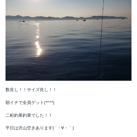
数良し！！サイズ良し！！
朝イチで全員ゲット(*^^*)
二桁釣果釣果でした！！
平日は沢山空きあります( ´・∀・｀)