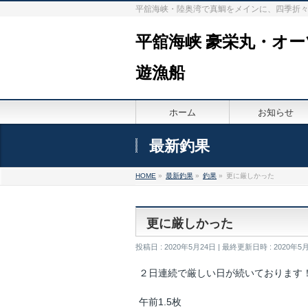
平舘海峡・陸奥湾で真鯛をメインに、四季折
平舘海峡 豪栄丸・オ
遊漁船
ホーム
お知らせ
最新釣果
HOME
»
最新釣果
»
釣果
»
更に厳しかった
更に厳しかった
投稿日 : 2020年5月24日
最終更新日時 : 2020年5
２日連続で厳しい日が続いております
午前1.5枚