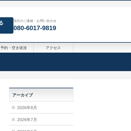
当日のご連絡・お問い合わせ
る
080-6017-9819
予約・空き状況
アクセス
アーカイブ
2026年8月
2026年7月